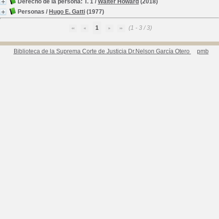
Derecho de la persona: T. 1
/
Walter Howard
(2018)
Personas
/
Hugo E. Gatti
(1977)
1
(1 - 3 / 3)
Biblioteca de la Suprema Corte de Justicia Dr.Nelson García Otero
pmb