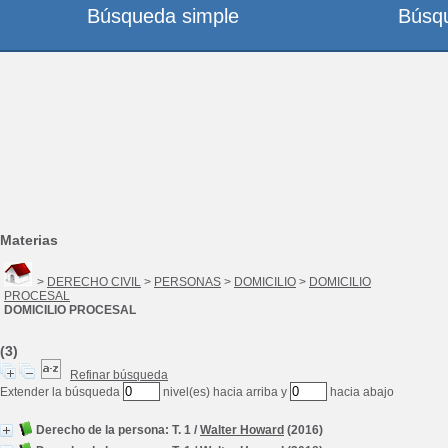
Búsqueda simple
Búsq
Materias
>
DERECHO CIVIL
>
PERSONAS
>
DOMICILIO
>
DOMICILIO
PROCESAL
DOMICILIO PROCESAL
(3)
Refinar búsqueda
Extender la búsqueda
nivel(es) hacia arriba y
hacia abajo
Derecho de la persona: T. 1
/
Walter Howard
(2016)