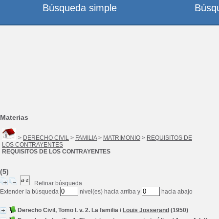
Búsqueda simple
Búsq
Materias
>
DERECHO CIVIL
>
FAMILIA
>
MATRIMONIO
>
REQUISITOS DE
LOS CONTRAYENTES
REQUISITOS DE LOS CONTRAYENTES
(5)
Refinar búsqueda
Extender la búsqueda
nivel(es) hacia arriba y
hacia abajo
Derecho Civil, Tomo I. v. 2. La familia
/
Louis Josserand
(1950)