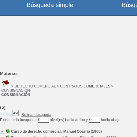
Búsqueda simple
Búsq
Materias
>
DERECHO COMERCIAL
>
CONTRATOS COMERCIALES
>
CONSIGNACIÓN
CONSIGNACIÓN
(5)
Refinar búsqueda
Extender la búsqueda
nivel(es) hacia arriba y
hacia abajo
Curso de derecho comercial
/
Manuel Obarrio
(1900)