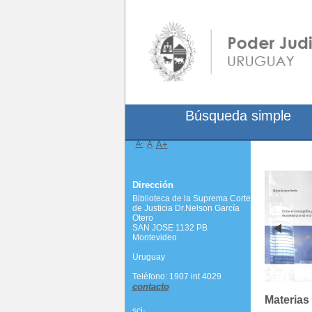
Búsqueda simple
A-
A
A+
Dirección
Biblioteca de la Suprema Corte
de Justicia Dr.Nelson García
Otero
SAN JOSE 1132 PB
Montevideo
Uruguay
Teléfono: 1907 int 4029
contacto
Materias
scj-