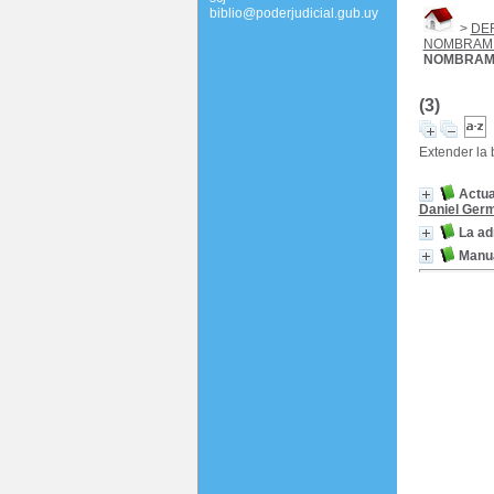
biblio@poderjudicial.gub.uy
>
DE
NOMBRAMI
NOMBRAMI
(3)
Extender la
Actua
Daniel Ger
La ad
Manua