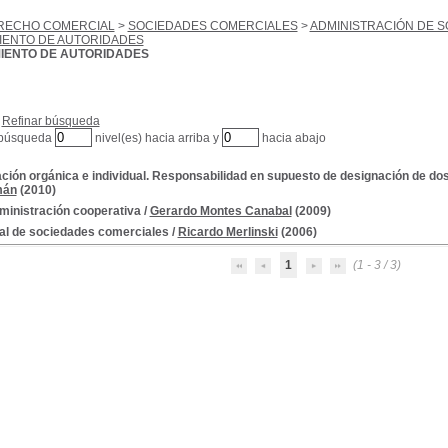
RECHO COMERCIAL
>
SOCIEDADES COMERCIALES
>
ADMINISTRACIÓN DE 
ENTO DE AUTORIDADES
ENTO DE AUTORIDADES
Refinar búsqueda
 búsqueda
nivel(es) hacia arriba y
hacia abajo
ción orgánica e individual. Responsabilidad en supuesto de designación de dos
mán
(2010)
ministración cooperativa
/
Gerardo Montes Canabal
(2009)
l de sociedades comerciales
/
Ricardo Merlinski
(2006)
1
(1 - 3 / 3)