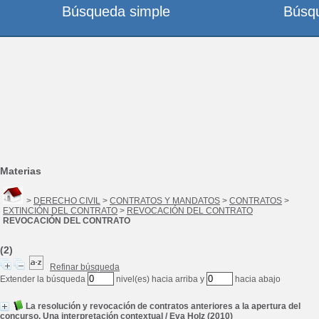
Búsqueda simple
Búsq
Materias
>
DERECHO CIVIL
>
CONTRATOS Y MANDATOS
>
CONTRATOS
>
EXTINCIÓN DEL CONTRATO
>
REVOCACIÓN DEL CONTRATO
REVOCACIÓN DEL CONTRATO
(2)
Refinar búsqueda
Extender la búsqueda
nivel(es) hacia arriba y
hacia abajo
La resolución y revocación de contratos anteriores a la apertura del
concurso. Una interpretación contextual
/
Eva Holz
(2010)