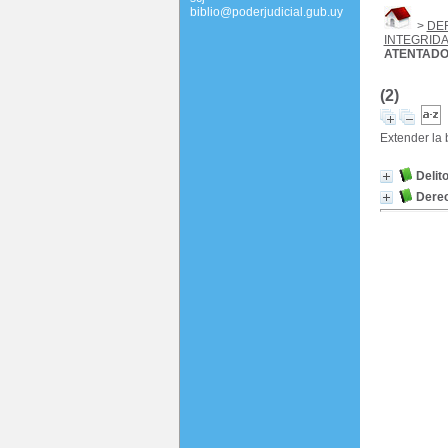
biblio@poderjudicial.gub.uy
>
DE
INTEGRIDA
ATENTADO
(2)
Extender la
Delit
Derec