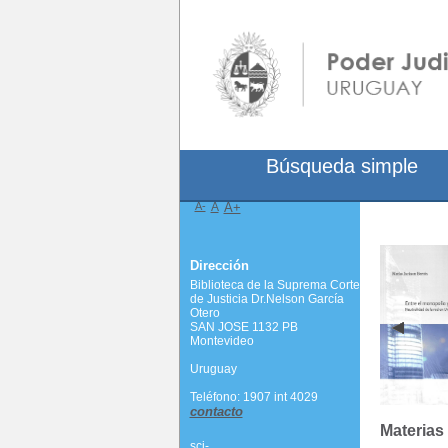
Búsqueda simple
A-
A
A+
Dirección
Biblioteca de la Suprema Corte
de Justicia Dr.Nelson García
Otero
SAN JOSE 1132 PB
Montevideo
Uruguay
Teléfono: 1907 int 4029
contacto
Materias
scj-