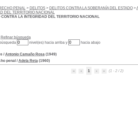
RECHO PENAL
>
DELITOS
>
DELITOS CONTRA LA SOBERANÍA DEL ESTADO
>
D DEL TERRITORIO NACIONAL
 CONTRA LA INTEGRIDAD DEL TERRITORIO NACIONAL
Refinar búsqueda
 búsqueda
nivel(es) hacia arriba y
hacia abajo
os
/
Antonio Camaño Rosa
(1949)
ho penal
/
Adela Reta
(1960)
1
(1 - 2 / 2)