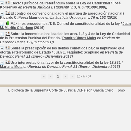
Efectos jurídicos del referéndum sobre la Ley de Caducidad
/
José
Korseniak
en Revista Jurídica Estudiantil, v. 3, n. 6 ([01/09/1988])
El control de convencionalidad y el margen de apreciación nacional
/
Ricardo C. Pérez Manrique
en La Justicia Uruguaya, v. 76 n. 152 (2015)
Máximos precedentes. T. II: Control de constitucionalidad de la ley
/
Juan
M. Mariño Chiarlone
(2016)
Sobre la inconstitucionalidad de los arts. 1, 3 y 4 de la Ley de Caducidad
de la Pretensión Punitiva del Estado
/
Ramiro Olmos Malet
en Revista de
Derecho Penal, 19 ([01/05/2011])
Sobre la prescripción de los delitos cometidos bajo la impunidad que
otorga el terrorismo de Estado
/
Juan E. Fagúndez Scapusio
en Revista de
Derecho Penal, 21 (Enero - Diciembre 2013)
Una interpretación a favor de la constitucionalidad de la ley 18.831
/
Mariana Mota
en Revista de Derecho Penal, 21 (Enero - Diciembre 2013)
1
(1 - 6 / 6)
Biblioteca de la Suprema Corte de Justicia Dr.Nelson García Otero
pmb