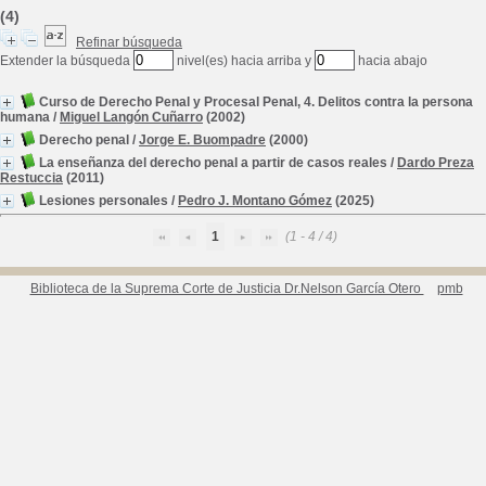
(4)
Refinar búsqueda
Extender la búsqueda
nivel(es) hacia arriba y
hacia abajo
Curso de Derecho Penal y Procesal Penal, 4. Delitos contra la persona
humana
/
Miguel Langón Cuñarro
(2002)
Derecho penal
/
Jorge E. Buompadre
(2000)
La enseñanza del derecho penal a partir de casos reales
/
Dardo Preza
Restuccia
(2011)
Lesiones personales
/
Pedro J. Montano Gómez
(2025)
1
(1 - 4 / 4)
Biblioteca de la Suprema Corte de Justicia Dr.Nelson García Otero
pmb