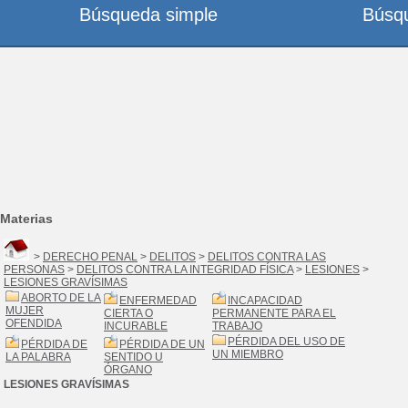
Búsqueda simple
Búsq
Materias
>
DERECHO PENAL
>
DELITOS
>
DELITOS CONTRA LAS
PERSONAS
>
DELITOS CONTRA LA INTEGRIDAD FÍSICA
>
LESIONES
>
LESIONES GRAVÍSIMAS
ABORTO DE LA
ENFERMEDAD
INCAPACIDAD
MUJER
CIERTA O
PERMANENTE PARA EL
OFENDIDA
INCURABLE
TRABAJO
PÉRDIDA DEL USO DE
PÉRDIDA DE
PÉRDIDA DE UN
UN MIEMBRO
LA PALABRA
SENTIDO U
ÓRGANO
LESIONES GRAVÍSIMAS