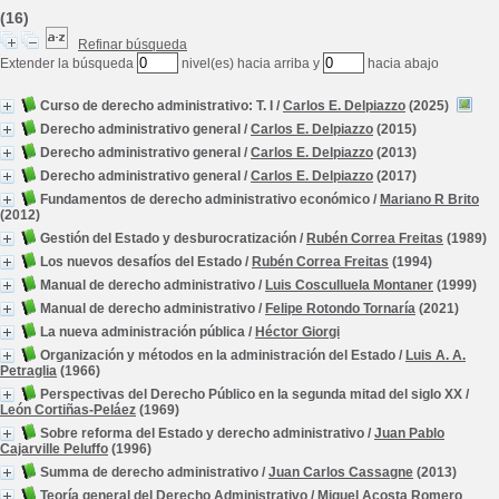
(16)
Refinar búsqueda
Extender la búsqueda
nivel(es) hacia arriba y
hacia abajo
Curso de derecho administrativo: T. I
/
Carlos E. Delpiazzo
(2025)
Derecho administrativo general
/
Carlos E. Delpiazzo
(2015)
Derecho administrativo general
/
Carlos E. Delpiazzo
(2013)
Derecho administrativo general
/
Carlos E. Delpiazzo
(2017)
Fundamentos de derecho administrativo económico
/
Mariano R Brito
(2012)
Gestión del Estado y desburocratización
/
Rubén Correa Freitas
(1989)
Los nuevos desafíos del Estado
/
Rubén Correa Freitas
(1994)
Manual de derecho administrativo
/
Luis Cosculluela Montaner
(1999)
Manual de derecho administrativo
/
Felipe Rotondo Tornaría
(2021)
La nueva administración pública
/
Héctor Giorgi
Organización y métodos en la administración del Estado
/
Luis A. A.
Petraglia
(1966)
Perspectivas del Derecho Público en la segunda mitad del siglo XX
/
León Cortiñas-Peláez
(1969)
Sobre reforma del Estado y derecho administrativo
/
Juan Pablo
Cajarville Peluffo
(1996)
Summa de derecho administrativo
/
Juan Carlos Cassagne
(2013)
Teoría general del Derecho Administrativo
/
Miguel Acosta Romero