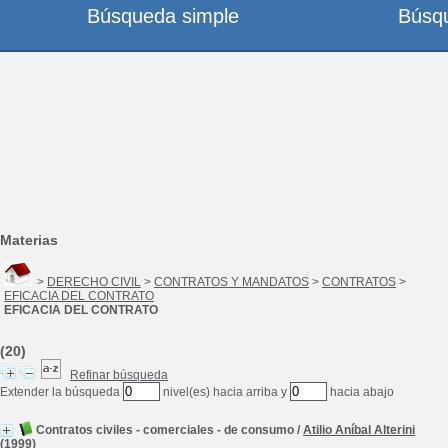
Búsqueda simple
Búsq
Materias
>
DERECHO CIVIL
>
CONTRATOS Y MANDATOS
>
CONTRATOS
>
EFICACIA DEL CONTRATO
EFICACIA DEL CONTRATO
(20)
Refinar búsqueda
Extender la búsqueda
nivel(es) hacia arriba y
hacia abajo
Contratos civiles - comerciales - de consumo
/
Atilio Aníbal Alterini
(1999)