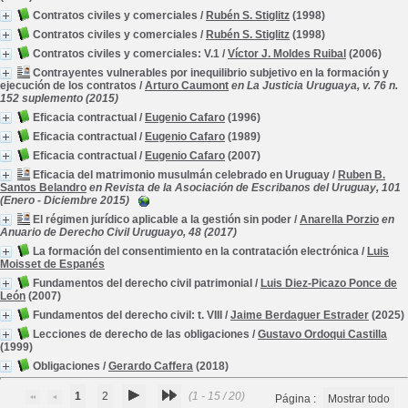
Contratos civiles y comerciales
/
Rubén S. Stiglitz
(1998)
Contratos civiles y comerciales
/
Rubén S. Stiglitz
(1998)
Contratos civiles y comerciales: V.1
/
Víctor J. Moldes Ruibal
(2006)
Contrayentes vulnerables por inequilibrio subjetivo en la formación y
ejecución de los contratos
/
Arturo Caumont
en La Justicia Uruguaya, v. 76 n.
152 suplemento (2015)
Eficacia contractual
/
Eugenio Cafaro
(1996)
Eficacia contractual
/
Eugenio Cafaro
(1989)
Eficacia contractual
/
Eugenio Cafaro
(2007)
Eficacia del matrimonio musulmán celebrado en Uruguay
/
Ruben B.
Santos Belandro
en Revista de la Asociación de Escribanos del Uruguay, 101
(Enero - Diciembre 2015)
El régimen jurídico aplicable a la gestión sin poder
/
Anarella Porzio
en
Anuario de Derecho Civil Uruguayo, 48 (2017)
La formación del consentimiento en la contratación electrónica
/
Luis
Moisset de Espanés
Fundamentos del derecho civil patrimonial
/
Luis Diez-Picazo Ponce de
León
(2007)
Fundamentos del derecho civil: t. VIII
/
Jaime Berdaguer Estrader
(2025)
Lecciones de derecho de las obligaciones
/
Gustavo Ordoqui Castilla
(1999)
Obligaciones
/
Gerardo Caffera
(2018)
1
2
(1 - 15 / 20)
Página :
Mostrar todo