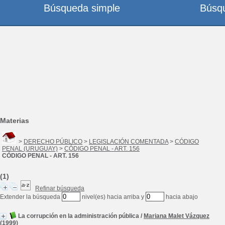
Búsqueda simple
Búsq
Materias
>
DERECHO PÚBLICO
>
LEGISLACIÓN COMENTADA
>
CÓDIGO
PENAL (URUGUAY)
>
CÓDIGO PENAL - ART. 156
CÓDIGO PENAL - ART. 156
(1)
Refinar búsqueda
Extender la búsqueda
nivel(es) hacia arriba y
hacia abajo
La corrupción en la administración pública
/
Mariana Malet Vázquez
(1999)