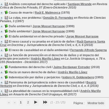
Análisis conceptual del derecho aplicado
/
Santiago Mirande
en Revista
Crítica de Derecho Privado, 07 (Enero-Diciembre 2010)
Causa de muerte
/
Raúl E. Malimovca
(1978)
La culpa, ese problema
/
Gonzálo D. Fernandez
en Revista de Ciencias
Penales, 3 (1997)
Daño ambiental
/
Jorge Mosset Iturraspe
(1999)
Daño ambiental
/
Jorge Mosset Iturraspe
(1999)
El daño ambiental en el derecho privado
/
Jorge Mosset Iturraspe
El nexo causal y su prueba en el juicio de daños
/
Raúl Gamarra Santa
Cruz
en Doctrina y Jurisprudencia de Derecho Civil, v. 6, n. 6 (2018)
El nexo de causalidad en el daño ambiental
/
Fernando Alfredo Sagarna
La función de prevención en el derecho de daños y el impacto del
principio precautorio
/
Andrés Mariño López
en La Justicia Uruguaya, v. 78 n.
155 (Noviembre - Diciembre 2017)
Fundamentos del derecho civil
/
Jaime Berdaguer Estrader
(2018)
Hacia un nuevo derecho de daños
/
Andrés Mariño López
Indemnización por daños y perjuicios
/
Isidoro H. Goldeneberg
(1993)
Panorama de jurisprudencia sobre nexo de causalidad
/
Beatriz
Venturini
en Doctrina y Jurisprudencia de Derecho Civil, v. 4, n. 4 (2016)
La pluralidad de causas en la responsabilidad civil
/
Andrés Mariño
López
en Anuario de Derecho Civil Uruguayo, 48 (2017)
1
2
(1 - 15 / 25)
Página :
Mostrar todo