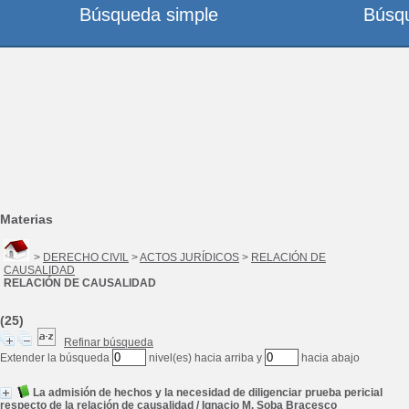
Búsqueda simple
Búsq
Materias
>
DERECHO CIVIL
>
ACTOS JURÍDICOS
>
RELACIÓN DE
CAUSALIDAD
RELACIÓN DE CAUSALIDAD
(25)
Refinar búsqueda
Extender la búsqueda
nivel(es) hacia arriba y
hacia abajo
La admisión de hechos y la necesidad de diligenciar prueba pericial
respecto de la relación de causalidad
/
Ignacio M. Soba Bracesco