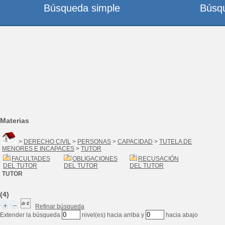
Búsqueda simple
Búsq
Materias
>
DERECHO CIVIL
>
PERSONAS
>
CAPACIDAD
>
TUTELA DE
MENORES E INCAPACES
>
TUTOR
FACULTADES
OBLIGACIONES
RECUSACIÓN
DEL TUTOR
DEL TUTOR
DEL TUTOR
TUTOR
(4)
Refinar búsqueda
Extender la búsqueda
nivel(es) hacia arriba y
hacia abajo