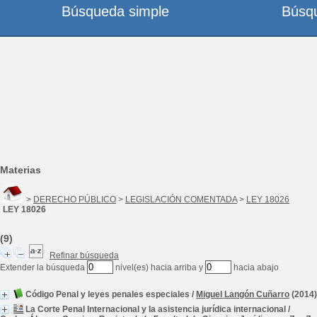
Búsqueda simple
Búsq
Materias
>
DERECHO PÚBLICO
>
LEGISLACIÓN COMENTADA
>
LEY 18026
LEY 18026
(9)
Refinar búsqueda
Extender la búsqueda
nivel(es) hacia arriba y
hacia abajo
Código Penal y leyes penales especiales
/
Miguel Langón Cuñarro
(2014)
La Corte Penal Internacional y la asistencia jurídica internacional
/