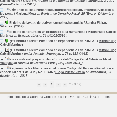
Carlos Álvarez Cozzi
en Revista de la Facultad de Ciencias Jurídicas, v. 7 n. 7
(Enero-Diciembre 2015)
Crímenes de lesa humanidad, imprescriptibilidad, irretroactividad de la
ley penal
/
Mariana Mota
en Revista de Derecho Penal, 25 (Enero - Diciembre
2017)
El delito de lavado de activos como hecho punible
/
Sandra Fleitas
Villarreal
(2009)
El delito de tortura es un crimen de lesa humanidad
/
Milton Hugo Cairoli
Martínez
en Espacio abierto, 25 ([01/11/2016])
¿Es tortura el delito cometido en dependencias del SIRPA?
/
Milton Hugo
Cairoli Martínez
¿Es tortura el delito cometido en dependencias del SIRPA?
/
Milton Hugo
Cairoli Martínez
en La Justicia Uruguaya, v. 76 n. 152 (2015)
Notas sobre el proyecto de reforma del Código Penal
/
Mariana Malet
Vázquez
en Revista de Derecho Penal, 19 ([01/05/2011])
Régimen de las libertades en el nuevo Código del Proceso Penal con el
especial al art. 1 de la ley No. 19446
/
Diego Prieto Silvera
en Judicatura, 63
(Noviembre - 2017)
1
(1 - 9 / 9)
Biblioteca de la Suprema Corte de Justicia Dr.Nelson García Otero
pmb