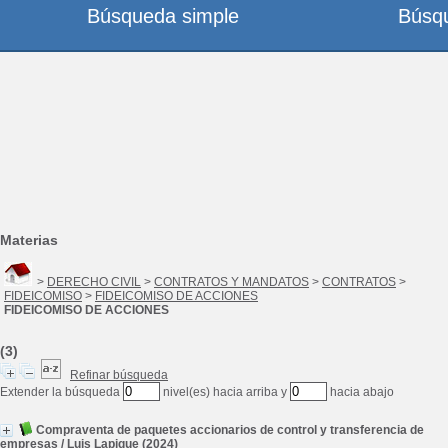
Búsqueda simple
Búsq
Materias
>
DERECHO CIVIL
>
CONTRATOS Y MANDATOS
>
CONTRATOS
>
FIDEICOMISO
>
FIDEICOMISO DE ACCIONES
FIDEICOMISO DE ACCIONES
(3)
Refinar búsqueda
Extender la búsqueda
nivel(es) hacia arriba y
hacia abajo
Compraventa de paquetes accionarios de control y transferencia de
empresas
/
Luis Lapique
(2024)