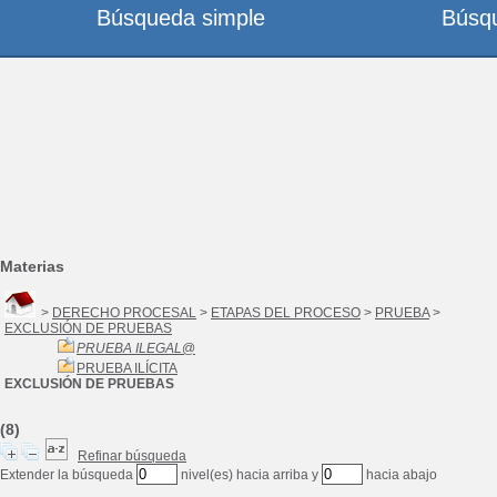
Búsqueda simple
Búsq
Materias
>
DERECHO PROCESAL
>
ETAPAS DEL PROCESO
>
PRUEBA
>
EXCLUSIÓN DE PRUEBAS
PRUEBA ILEGAL
@
PRUEBA ILÍCITA
EXCLUSIÓN DE PRUEBAS
(8)
Refinar búsqueda
Extender la búsqueda
nivel(es) hacia arriba y
hacia abajo