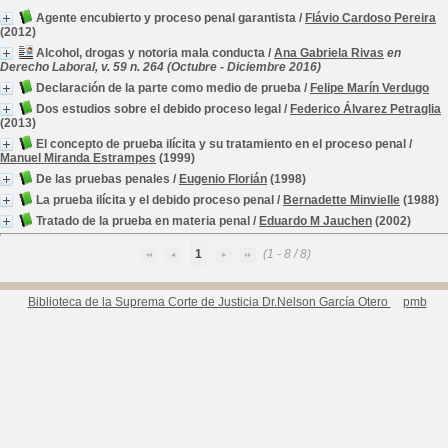
Agente encubierto y proceso penal garantista
/
Flávio Cardoso Pereira
(2012)
Alcohol, drogas y notoria mala conducta
/
Ana Gabriela Rivas
en
Derecho Laboral, v. 59 n. 264 (Octubre - Diciembre 2016)
Declaración de la parte como medio de prueba
/
Felipe Marín Verdugo
Dos estudios sobre el debido proceso legal
/
Federico Álvarez Petraglia
(2013)
El concepto de prueba ilícita y su tratamiento en el proceso penal
/
Manuel Miranda Estrampes
(1999)
De las pruebas penales
/
Eugenio Florián
(1998)
La prueba ilícita y el debido proceso penal
/
Bernadette Minvielle
(1988)
Tratado de la prueba en materia penal
/
Eduardo M Jauchen
(2002)
1
(1 - 8 / 8)
Biblioteca de la Suprema Corte de Justicia Dr.Nelson García Otero
pmb