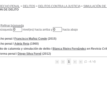
RECHO PENAL
>
DELITOS
>
DELITOS CONTRA LA JUSTICIA
>
SIMULACIÓN DE 
N DE DELITO
Refinar búsqueda
 búsqueda
nivel(es) hacia arriba y
hacia abajo
ho penal
/
Francisco Muñoz Conde
(2015)
ho penal
/
Adela Reta
(1960)
lito de calumnia y simulación de delito
/
Blanca Rieiro Fernández
en Revista Crít
forma penal
/
Diego Silva Forné
(2012)
1
(1 - 4 / 4)