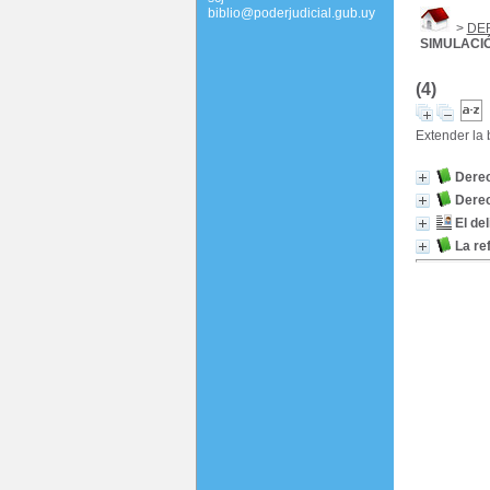
biblio@poderjudicial.gub.uy
>
DE
SIMULACIÓ
(4)
Extender la
Derec
Derec
El de
La re