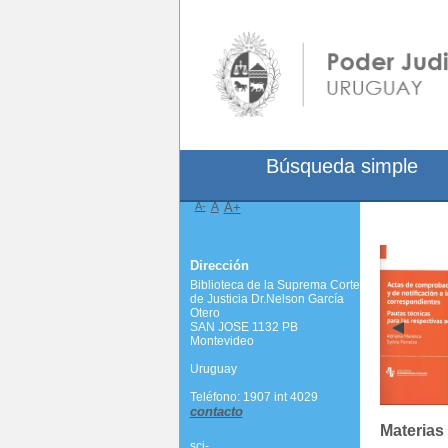
Búsqueda simple
A-
A
A+
Dirección
Biblioteca de la Suprema Corte
de Justicia Dr.Nelson García
Otero
SAN JOSE 1132 PB
Montevideo
Uruguay
Teléfono: 1907 int 4029
contacto
Materias
scj-