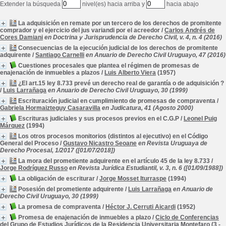
Extender la búsqueda
nivel(es) hacia arriba y
hacia abajo
La adquisición en remate por un tercero de los derechos de promitente
comprador y el ejercicio del jus variandi por el acreedor
/
Carlos Andrés de
Cores Damiani
en Doctrina y Jurisprudencia de Derecho Civil, v. 4, n. 4 (2016)
Consecuencias de la ejecución judicial de los derechos de promitente
adquirente
/
Santiago Carnelli
en Anuario de Derecho Civil Uruguayo, 47 (2016)
Cuestiones procesales que plantea el régimen de promesas de
enajenación de inmuebles a plazos
/
Luis Alberto Viera
(1957)
¿El art.15 ley 8.733 prevé un derecho real de garantía o de adquisición ?
/
Luis Larrañaga
en Anuario de Derecho Civil Uruguayo, 30 (1999)
Escrituración judicial en cumplimiento de promesas de compraventa
/
Gabriela Hormaizteguy Casaravilla
en Judicatura, 41 (Agosto 2000)
Escrituras judiciales y sus procesos previos en el C.G.P
/
Leonel Puig
Márquez
(1994)
Los otros procesos monitorios (distintos al ejecutivo) en el Código
General del Proceso
/
Gustavo Nicastro Seoane
en Revista Uruguaya de
Derecho Procesal, 1/2017 ([01/07/2018])
La mora del prometiente adquirente en el artículo 45 de la ley 8.733
/
Jorge Rodríguez Russo
en Revista Jurídica Estudiantil, v. 3, n. 6 ([01/09/1988])
La obligación de escriturar
/
Jorge Mosset Iturraspe
(1994)
Posesión del prometiente adquirente
/
Luis Larrañaga
en Anuario de
Derecho Civil Uruguayo, 30 (1999)
La promesa de compraventa
/
Héctor J. Cerruti Aicardi
(1952)
Promesa de enajenación de inmuebles a plazo
/
Ciclo de Conferencias
del Grupo de Estudios Jurídicos de la Residencia Universitaria Montefaro (3 -