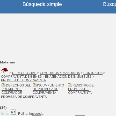
Búsqueda simple
Búsq
Materias
>
DERECHO CIVIL
>
CONTRATOS Y MANDATOS
>
CONTRATOS
>
COMPRAVENTA DE BIENES
>
ENAJENACIÓN DE INMUEBLES
>
PROMESA DE COMPRAVENTA
DERECHOS DEL
INCUMPLIMIENTO
REGISTRO DE
PROMITENTE
DE PROMESA DE
PROMESA DE
COMPRADOR
COMPRAVENTA
COMPRAVENTA
PROMESA DE COMPRAVENTA
(14)
Refinar búsqueda