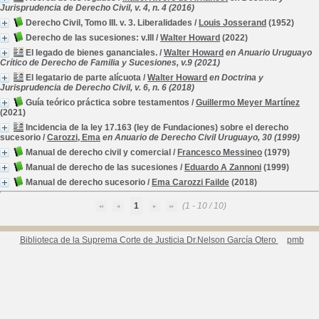
Jurisprudencia de Derecho Civil, v. 4, n. 4 (2016)
Derecho Civil, Tomo III. v. 3. Liberalidades
/
Louis Josserand
(1952)
Derecho de las sucesiones: v.III
/
Walter Howard
(2022)
El legado de bienes gananciales.
/
Walter Howard
en Anuario Uruguayo
Crítico de Derecho de Familia y Sucesiones, v.9 (2021)
El legatario de parte alícuota
/
Walter Howard
en Doctrina y
Jurisprudencia de Derecho Civil, v. 6, n. 6 (2018)
Guía teórico práctica sobre testamentos
/
Guillermo Meyer Martínez
(2021)
Incidencia de la ley 17.163 (ley de Fundaciones) sobre el derecho
sucesorio
/
Carozzi, Ema
en Anuario de Derecho Civil Uruguayo, 30 (1999)
Manual de derecho civil y comercial
/
Francesco Messineo
(1979)
Manual de derecho de las sucesiones
/
Eduardo A Zannoni
(1999)
Manual de derecho sucesorio
/
Ema Carozzi Failde
(2018)
1
(1 - 10 / 10)
Biblioteca de la Suprema Corte de Justicia Dr.Nelson García Otero
pmb