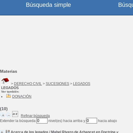
Búsqueda simple
Búsq
Materias
>
DERECHO CIVIL
>
SUCESIONES
>
LEGADOS
LEGADOS
Ver también:
DONACIÓN
(10)
Refinar búsqueda
Extender la búsqueda
nivel(es) hacia arriba y
hacia abajo
Acerca de los legados
/
Mabel Rivero de Arhancet
en Doctrina y