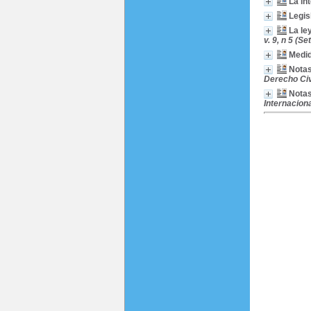
La in
Legis
La le
v. 9, n 5 (S
Medid
Notas
Derecho Civil
Notas
Internaciona