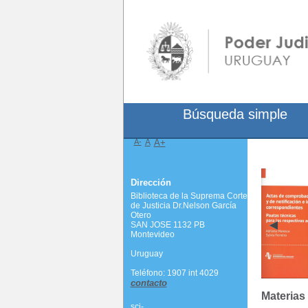
Búsqueda simple
A-
A
A+
Dirección
Biblioteca de la Suprema Corte
de Justicia Dr.Nelson García
Otero
SAN JOSE 1132 PB
Montevideo
Uruguay
Teléfono: 1907 int 4029
contacto
Materias
scj-