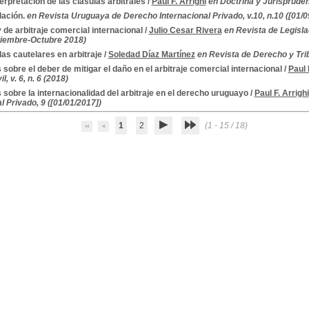
terpretación de las clásulas arbitrales
/
Paul F. Arrighi
en Doctrina y Jurisprudenc
lación.
en Revista Uruguaya de Derecho Internacional Privado, v.10, n.10 ([01/0
y de arbitraje comercial internacional
/
Julio Cesar Rivera
en Revista de Legisl
etiembre-Octubre 2018)
as cautelares en arbitraje
/
Soledad Díaz Martínez
en Revista de Derecho y Trib
 sobre el deber de mitigar el daño en el arbitraje comercial internacional
/
Paul 
, v. 6, n. 6 (2018)
 sobre la internacionalidad del arbitraje en el derecho uruguayo
/
Paul F. Arrighi
l Privado, 9 ([01/01/2017])
1
2
(1 - 15 / 18)