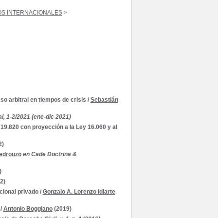
S INTERNACIONALES
>
o arbitral en tiempos de crisis
/
Sebastián
, 1-2/2021 (ene-dic 2021)
 19.820 con proyección a la Ley 16.060 y al
2)
Pedrouzo
en Cade Doctrina &
)
2)
acional privado
/
Gonzalo A. Lorenzo Idiarte
/
Antonio Boggiano
(2019)