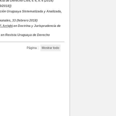
ia de Derecho Civil, v. 4, n. 4 (2016)
9/2018])
ación Uruguaya Sistematizada y Analizada,
unales, 33 (febrero 2018)
F. Arrighi
en Doctrina y Jurisprudencia de
en Revista Uruguaya de Derecho
Página :
Mostrar todo