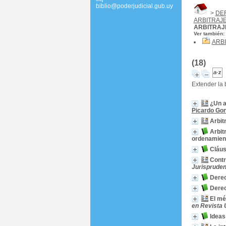
biblio@poderjudicial.gub.uy
>
DE
ARBITRAJ
ARBITRAJ
Ver también:
ARB
(18)
Extender la
¿Un a
Picardo Gon
Arbit
Arbit
ordenamient
Cláus
Contr
Jurisprudenc
Derec
Derec
El mé
en Revista 
Ideas