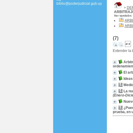
biblio@poderjudicial.gub.uy
>
DE
ARBITRAJ
Ver también:
ARB
ARB
(7)
Extender la
Arbit
ordenamient
El ar
Ideas
Medid
La nu
(Enero-Dici
Nuevo
¿Pued
prueba, en 