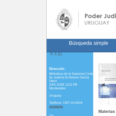
Búsqueda simple
A-
A
A+
Dirección
Biblioteca de la Suprema Corte
de Justicia Dr.Nelson García
Otero
SAN JOSE 1132 PB
Montevideo
Uruguay
Teléfono: 1907 int 4029
contacto
Materias
scj-