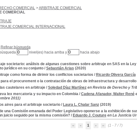
RECHO COMERCIAL
>
ARBITRAJE COMERCIAL
E COMERCIAL
ITRAJE
ITRAJE COMERCIAL INTERNACIONAL
Refinar búsqueda
 búsqueda
nivel(es) hacia arriba y
hacia abajo
raje societario: análisis de algunas cuestiones sobre arbitraje en SAS en la Ley
o jurídico en su conjunto
/
Sebastián Arias
(2020)
bitraje como forma de dirimir los conflictos societarios
/
Ricardo Olivera García
 para el procurement o la contratación de obras de infraestructura y desarrollo
as cautelares en arbitraje
/
Soledad Díaz Martínez
en Revista de Derecho y Trib
eva lex mercatoria y su impacto en Colombia
/
Cadena Afanador, Walter René
embre 2011)
s aires para el arbitraje societario
/
Laura L. Chalar Sanz
(2019)
e una Comisión emanada del Poder Legislativo oponerse a la exhibición de sus
un juicio seguido por la misma comisión?
/
Eduardo J. Couture
en La Justicia U
1
(1 - 7 / 7)