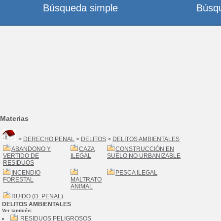
Búsqueda simple
Búsq
Materias
>
DERECHO PENAL
>
DELITOS
>
DELITOS AMBIENTALES
ABANDONO Y
CAZA
CONSTRUCCIÓN EN
VERTIDO DE
ILEGAL
SUELO NO URBANIZABLE
RESIDUOS
INCENDIO
PESCA ILEGAL
FORESTAL
MALTRATO
ANIMAL
RUIDO (D. PENAL)
DELITOS AMBIENTALES
Ver también:
RESIDUOS PELIGROSOS