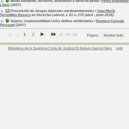
Medio ambiente, territorio, urbanismo y derecho penal
/
Pedro Rodríguez
López
(2007)
Prevención de riesgos laborales medioambientales
/
Juan María
Terradillos Basoco
en Derecho Laboral, v. 61 n. 270 (abril - junio 2018)
Seguro, responsabilidad civil y delitos ambientales
/
Gustavo Cassola
Perezutti
(2007)
1
2
(1 - 15 / 16)
Página :
Mostrar todo
Biblioteca de la Suprema Corte de Justicia Dr.Nelson García Otero
pmb