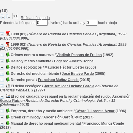
(16)
Refinar búsqueda
Extender la búsqueda
nivel(es) hacia arriba y
hacia abajo
1998 (01)
(Número de Revista de Ciencias Penales [Argentina], 1998
(01) [01/03/1998])
1999 (02)
(Número de Revista de Ciencias Penales [Argentina], 1999
(02) [01/06/1999])
Crimes contra a natureza
/
Vladimir Passos de Freitas
(1992)
Delito y medio ambiente
/
Edgardo Alberto Donna
Delitos ecológicos
/
Mauricio Héctor Libster
(2000)
Derecho del medio ambiente
/
José Esteve Pardo
(2005)
Derecho penal
/
Francisco Muñoz Conde
(2015)
El delito ecológico
/
Jorge Amilcar Luciano García
en Revista de
Ciencias Penales, 3 (1997)
El rol del ciudadano español en la reglamentación del ruido
/
Ascensión
García Ruiz
en Revista de Derecho Penal y Criminología, Vol. 5, n. 11
(Diciembre 2015)
Empresa, derecho y medio ambiente
/
César J. Lorente Aznar
(1996)
Green criminilogy
/
Ascensión García Ruiz
(2017)
Manual de derecho penal medioambiental
/
Francisco Muñoz Conde
(2013)