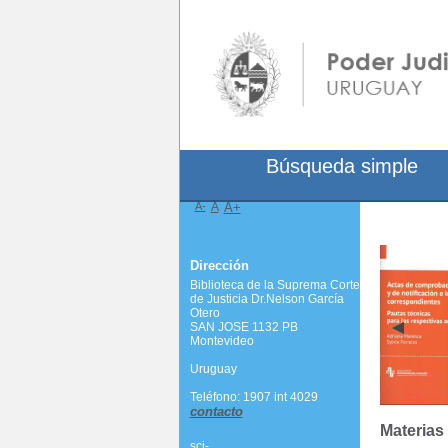
Búsqueda simple
A-
A
A+
Dirección
Biblioteca de la Suprema Corte
de Justicia Dr.Nelson García
Otero
SAN JOSE 1132 PB
Montevideo
Uruguay
Teléfono: 1907 int 4029
contacto
Materias
scj-