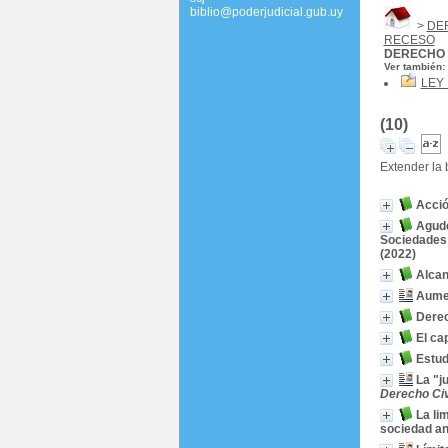
biblio@poderjudicial.gub.uy
>
DE
RECESO
DERECHO 
Ver también:
LEY 
(10)
Extender la
Acció
Agude
Sociedades
(2022)
Alcan
Aumen
Derec
El ca
Estud
La "j
Derecho Civ
La li
sociedad an