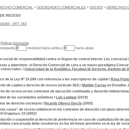
RECHO COMERCIAL
>
SOCIEDADES COMERCIALES
>
SOCIOS
>
DERECHOS D
DE RECESO
16060 - ART. 363
Refinar búsqueda
 búsqueda
nivel(es) hacia arriba y
hacia abajo
n social de responsabilidad contra el órgano de control interno. Ley concursal
zas y laberintos: el Derecho Comercial de cara a un nuevo paradigma.Concur
 comerciales.
/
Universidad de la República. Facultad de Derecho. Instituto de
ce de la Ley Nº 19.288 con referencia a los suscriptores de capital
/
Rosa Pozi
to de capital y derecho de receso (articulo 362)
/
Matilde Carrau
en Estudios J
ho de receso en los contratos de ejecución continuada y duración indetermin
pital de las sociedades anónimas
/
Luis Lapique
(2019)
ios de derecho societario
/
Ricardo Olivera García
(2005)
usta causa" de receso unilateral en los contratos de duración con plazo determ
il Uruguayo, 33 (2002)
mitación o suspensión al derecho de preferencia en caso de capitalización de p
ónima concursada debe resolverse en los términos previstos en la ley de soc