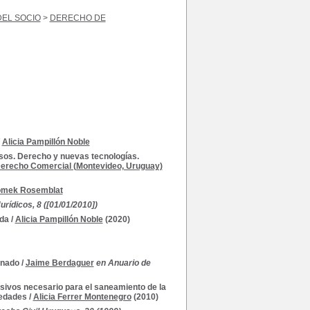
EL SOCIO
>
DERECHO DE
/
Alicia Pampillón Noble
sos. Derecho y nuevas tecnologías.
 Derecho Comercial (Montevideo, Uruguay)
omek Rosemblat
urídicos, 8 ([01/01/2010])
ada
/
Alicia Pampillón Noble
(2020)
inado
/
Jaime Berdaguer
en Anuario de
asivos necesario para el saneamiento de la
iedades
/
Alicia Ferrer Montenegro
(2010)