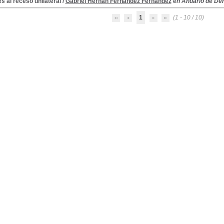
es al receso unilateral
/
Gabriel Hernán Fernández Fernández
en Anuario de Der
1
(1 - 10 / 10)