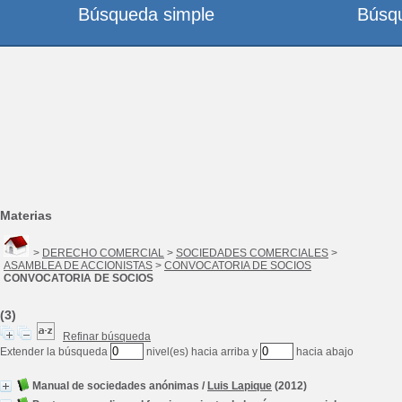
Búsqueda simple
Búsq
Materias
>
DERECHO COMERCIAL
>
SOCIEDADES COMERCIALES
>
ASAMBLEA DE ACCIONISTAS
>
CONVOCATORIA DE SOCIOS
CONVOCATORIA DE SOCIOS
(3)
Refinar búsqueda
Extender la búsqueda
nivel(es) hacia arriba y
hacia abajo
Manual de sociedades anónimas
/
Luis Lapique
(2012)