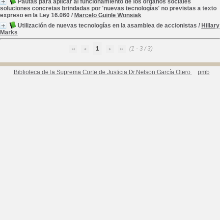
Pautas para aplicar al funcionamiento de los órganos sociales
soluciones concretas brindadas por 'nuevas tecnologías' no previstas a texto
expreso en la Ley 16.060
/
Marcelo Güinle Wonsiak
Utilización de nuevas tecnologías en la asamblea de accionistas
/
Hillary
Marks
1
(1 - 3 / 3)
Biblioteca de la Suprema Corte de Justicia Dr.Nelson García Otero
pmb