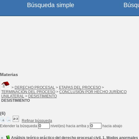
Búsqueda simple
Búsq
Materias
>
DERECHO PROCESAL
>
ETAPAS DEL PROCESO
>
TERMINACIÓN DEL PROCESO
>
CONCLUSIÓN POR HECHO JURÍDICO
UNILATERAL
>
DESISTIMIENTO
DESISTIMIENTO
(6)
Refinar búsqueda
Extender la búsqueda
nivel(es) hacia arriba y
hacia abajo
Análisis teórico práctico del derecho procesal civil, 1. Modos anormales