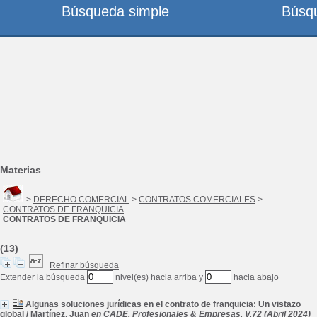
Búsqueda simple
Búsq
Materias
>
DERECHO COMERCIAL
>
CONTRATOS COMERCIALES
>
CONTRATOS DE FRANQUICIA
CONTRATOS DE FRANQUICIA
(13)
Refinar búsqueda
Extender la búsqueda
nivel(es) hacia arriba y
hacia abajo
Algunas soluciones jurídicas en el contrato de franquicia: Un vistazo
global
/
Martínez, Juan
en CADE. Profesionales & Empresas, V.72 (Abril 2024)