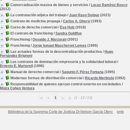
Comercialización masiva de bienes y servicios
/
Lucas Ramírez Bosco
(2012)
La contratación atípica del trabajo
/
Juan Raso Delgue
(2023)
Contrato de medicina prepaga
/
Carlos A. Ghersi
(1993)
Curso de derecho comercial
/
Eva Holz
(2018)
El contrato de franchising
/
Sandra Goldflus
Franchising
/
Osvaldo J. Marzorati
(2001)
Franchising
/
Jorge Ismael Mascheroni Lemes
(1999)
Las actuales formas de la descentralización productiva
/
Hugo
Fernández Brignoni
Los contratos de dominación empresaria y la solidaridad laboral
/
Ernesto E. Martorell
(1996)
Manual de derecho comercial
/
Sagunto F. Pérez Fontana
(1995)
Modernas formas de distribución comercial
/
Ricardo Merlinski
(1992)
Responsabilidad de quienes ejerzan control externo en sociedades
/
Moira Cohen Ventura
1
(1 - 13 / 13)
Biblioteca de la Suprema Corte de Justicia Dr.Nelson García Otero
pmb