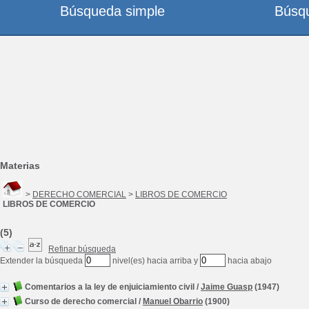
Búsqueda simple
Búsq
Materias
>
DERECHO COMERCIAL
>
LIBROS DE COMERCIO
LIBROS DE COMERCIO
(5)
Refinar búsqueda
Extender la búsqueda
nivel(es) hacia arriba y
hacia abajo
Comentarios a la ley de enjuiciamiento civil
/
Jaime Guasp
(1947)
Curso de derecho comercial
/
Manuel Obarrio
(1900)