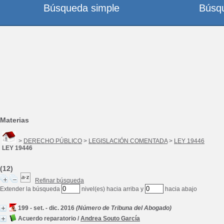
Búsqueda simple
Búsq
Materias
>
DERECHO PÚBLICO
>
LEGISLACIÓN COMENTADA
>
LEY 19446
LEY 19446
(12)
Refinar búsqueda
Extender la búsqueda
nivel(es) hacia arriba y
hacia abajo
199 - set. - dic. 2016
(Número de Tribuna del Abogado)
Acuerdo reparatorio
/
Andrea Souto García