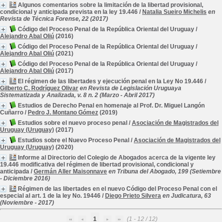
Algunos comentarios sobre la limitación de la libertad provisional,
condicional y anticipada prevista en la ley 19.446
/
Natalia Sueiro Michelis
en
Revista de Técnica Forense, 22 (2017)
Código del Proceso Penal de la República Oriental del Uruguay
/
Alejandro Abal Oliú
(2016)
Código del Proceso Penal de la República Oriental del Uruguay
/
Alejandro Abal Oliú
(2021)
Código del Proceso Penal de la República Oriental del Uruguay
/
Alejandro Abal Oliú
(2017)
El régimen de las libertades y ejecución penal en la Ley No 19.446
/
Gilberto C. Rodríguez Olivar
en Revista de Legislación Uruguaya
Sistematizada y Analizada, v. 8 n. 2 (Marzo - Abril 2017)
Estudios de Derecho Penal en homenaje al Prof. Dr. Miguel Langón
Cuñarro
/
Pedro J. Montano Gómez
(2019)
Estudios sobre el nuevo proceso penal
/
Asociación de Magistrados del
Uruguay (Uruguay)
(2017)
Estudios sobre el Nuevo Proceso Penal
/
Asociación de Magistrados del
Uruguay (Uruguay)
(2020)
Informe al Directorio del Colegio de Abogados acerca de la vigente ley
19.446 modificativa del régimen de libertad provisional, condicional y
anticipada
/
Germán Aller Maisonnave
en Tribuna del Abogado, 199 (Setiembre
- Diciembre 2016)
Régimen de las libertades en el nuevo Código del Proceso Penal con el
especial al art. 1 de la ley No. 19446
/
Diego Prieto Silvera
en Judicatura, 63
(Noviembre - 2017)
1
(1 - 12 / 12)