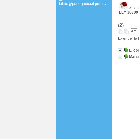
biblio@poderjudicial.gub.uy
>
DE
LEY 10809
(2)
Extender la
El con
Manua