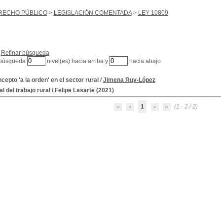
RECHO PÚBLICO
>
LEGISLACIÓN COMENTADA
>
LEY 10809
Refinar búsqueda
 búsqueda
nivel(es) hacia arriba y
hacia abajo
cepto 'a la orden' en el sector rural
/
Jimena Ruy-López
l del trabajo rural
/
Felipe Lasarte
(2021)
1
(1 - 2 / 2)