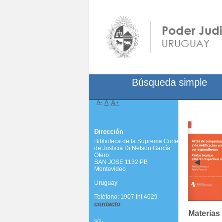
Búsqueda simple
A-
A
A+
Dirección
Biblioteca de la Suprema Corte
de Justicia Dr.Nelson García
Otero
SAN JOSE 1132 PB
Montevideo
Uruguay
Teléfono: 1907 int 4029
contacto
Materias
scj-