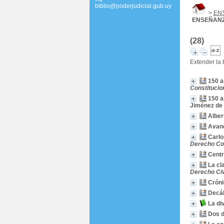
biblio@poderjudicial.gub.uy
>
EN
ENSEÑANZ
(28)
Extender la
150 a
Constitucio
150 a
Jiménez de 
Alber
Avanc
Carlo
Derecho Con
Centr
La cl
Derecho Civi
Cróni
Decál
La di
Dos d