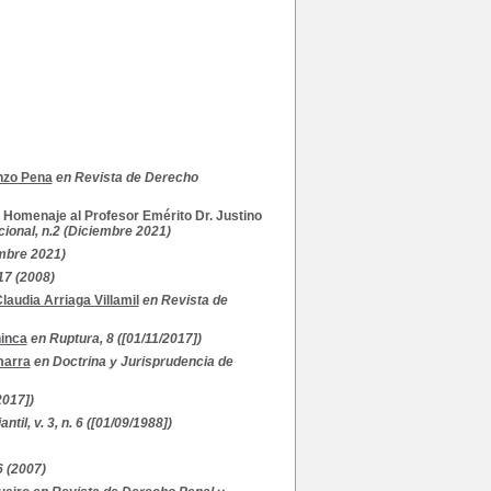
nzo Pena
en Revista de Derecho
. Homenaje al Profesor Emérito Dr. Justino
ional, n.2 (Diciembre 2021)
embre 2021)
17 (2008)
laudia Arriaga Villamil
en Revista de
inca
en Ruptura, 8 ([01/11/2017])
marra
en Doctrina y Jurisprudencia de
2017])
til, v. 3, n. 6 ([01/09/1988])
6 (2007)