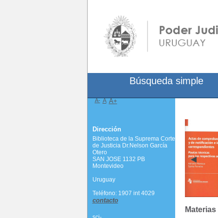
Búsqueda simple
A-
A
A+
Dirección
Biblioteca de la Suprema Corte
de Justicia Dr.Nelson García
Otero
SAN JOSE 1132 PB
Montevideo
Uruguay
Teléfono: 1907 int 4029
contacto
Materias
scj-