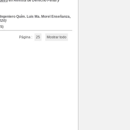
ueiro
en Revista de Derecho Penal y
 Ingeniero Quím. Luis Ma. Morel Enseñanza,
020)
5)
Página :
25
Mostrar todo