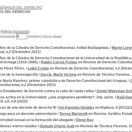
SEÑANZA DEL DERECHO
A DEL DERECHO
Refinar búsqueda
 búsqueda
nivel(es) hacia abajo
ños de la Cátedra de Derecho Constitucional. Aníbal Barbagelata.
/
Mariel Lore
nal, n.2 (Diciembre 2021)
ños de la Cátedra de Derecho Constitucional de la Universidad de la República
Aréchaga [1910-1980].
/
Rubén Correa Freitas
en Revista de Derecho Constituc
to Pérez Pérez.
/
Luján Criado
en Revista de Derecho Constitucional, n.2 (Dici
es de la investigación
/
García, María Victoria
en Revista de Técnica Forense, 
s María Ramírez: primer catedrático de Derecho Constitucional del Uruguay.
/
C
stitucional, n.2 (Diciembre 2021)
o Estudiantes de Derecho contra el culto de santa rutina
/
Daniel Waksman Sch
ase activa en la Universidad: ¿una asignatura pendiente?. 2da. parte.
/
Raúl Ga
l, v.8, n.8 (2020)
cas de una docente de derecho III
/
Sol Agostino Giraldez
en Ruptura, 8 ([01/11/
ogo para un docente universitario
/
Teresa Martorelli
en Revista Jurídica Estudian
versidad sexual en la formación del abogado
/
Diego Rao
ilemas entrecruzados
/
Gonzalo Uriarte Audi
en Revista de Técnica Forense, 1