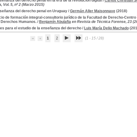
señanza del derecho penal en la era de la revolución digital
/
Carlos Christian S
, Vol. 5, nº 2 (Marzo 2015)
señanza del derecho penal en Uruguay
/
Germán Aller Maisonnave
(2018)
io de formación integral-consultorio jurídico de la Facultad de Derecho-Centro
y Derechos Humanos.
/
Benjamín Abulafia
en Revista de Técnica Forense, 23 (2
es para el estudio de la enseñanza del derecho
/
Luis María Delio Machado
(201
1
2
(1 - 15 / 28)