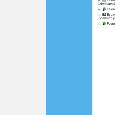
La en
Criminología
La en
Espac
Extensión 
Fuent