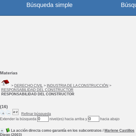
Búsqueda simple
Búsq
Materias
>
DERECHO CIVIL
>
INDUSTRIA DE LA CONSTRUCCIÓN
>
RESPONSABILIDAD DEL CONSTRUCTOR
RESPONSABILIDAD DEL CONSTRUCTOR
(16)
Refinar búsqueda
Extender la búsqueda
nivel(es) hacia arriba y
hacia abajo
La acción directa como garantía en los subcontratos
/
Marlene Castillos
Diego
(2003)