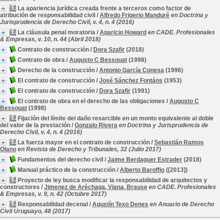
La apariencia jurídica creada frente a terceros como factor de
atribución de responsabilidad civil
/
Alfredo Frigerio Manduré
en Doctrina y
Jurisprudencia de Derecho Civil, v. 4, n. 4 (2016)
La cláusula penal moratoria
/
Aparicio Howard
en CADE. Profesionales
& Empresas, v. 10, n. 44 (Abril 2018)
Contrato de construcción
/
Dora Szafir
(2018)
Contrato de obra
/
Augusto C Bessouat
(1998)
Derecho de la construcción
/
Antonio García Conesa
(1996)
El contrato de construcción
/
José Sánchez Fontáns
(1953)
El contrato de construcción
/
Dora Szafir
(1991)
El contrato de obra en el derecho de las obligaciones
/
Augusto C
Bessouat
(1998)
Fijación del límite del daño resarcible en un monto equivalente al doble
del valor de la prestación
/
Gonzalo Rivera
en Doctrina y Jurisprudencia de
Derecho Civil, v. 4, n. 4 (2016)
La fuerza mayor en el contrato de construcción
/
Sebastián Ramos
Olano
en Revista de Derecho y Tribunales, 32 (Julio 2017)
Fundamentos del derecho civil
/
Jaime Berdaguer Estrader
(2018)
Manual práctico de la construcción
/
Alberto Baroffio
([2013])
Proyecto de ley busca modificar la responsabilidad de arquitectos y
constructores
/
Jimenez de Aréchaga, Viana, Brause
en CADE. Profesionales
& Empresas, v. 9, n. 42 (Octubre 2017)
Responsabilidad decenal
/
Agustín Texo Denes
en Anuario de Derecho
Civil Uruguayo, 48 (2017)