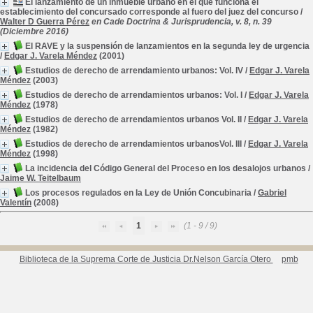
El lanzamiento de un inmueble urbano en el que funciona el
establecimiento del concursado corresponde al fuero del juez del concurso
/
Walter D Guerra Pérez
en Cade Doctrina & Jurisprudencia, v. 8, n. 39
(Diciembre 2016)
El RAVE y la suspensión de lanzamientos en la segunda ley de urgencia
/
Edgar J. Varela Méndez
(2001)
Estudios de derecho de arrendamiento urbanos: Vol. IV
/
Edgar J. Varela
Méndez
(2003)
Estudios de derecho de arrendamientos urbanos: Vol. I
/
Edgar J. Varela
Méndez
(1978)
Estudios de derecho de arrendamientos urbanos Vol. II
/
Edgar J. Varela
Méndez
(1982)
Estudios de derecho de arrendamientos urbanosVol. III
/
Edgar J. Varela
Méndez
(1998)
La incidencia del Código General del Proceso en los desalojos urbanos
/
Jaime W. Teitelbaum
Los procesos regulados en la Ley de Unión Concubinaria
/
Gabriel
Valentín
(2008)
1
(1 - 9 / 9)
Biblioteca de la Suprema Corte de Justicia Dr.Nelson García Otero
pmb