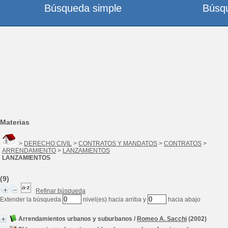
Búsqueda simple
Búsq
Materias
>
DERECHO CIVIL
>
CONTRATOS Y MANDATOS
>
CONTRATOS
>
ARRENDAMIENTO
>
LANZAMIENTOS
LANZAMIENTOS
(9)
Refinar búsqueda
Extender la búsqueda
nivel(es) hacia arriba y
hacia abajo
Arrendamientos urbanos y suburbanos
/
Romeo A. Sacchi
(2002)