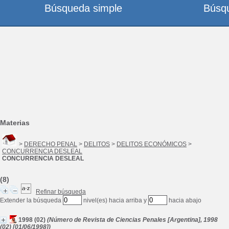
Búsqueda simple
Búsq
Materias
>
DERECHO PENAL
>
DELITOS
>
DELITOS ECONÓMICOS
>
CONCURRENCIA DESLEAL
CONCURRENCIA DESLEAL
(8)
Refinar búsqueda
Extender la búsqueda
nivel(es) hacia arriba y
hacia abajo
1998 (02)
(Número de Revista de Ciencias Penales [Argentina], 1998
(02) [01/06/1998])