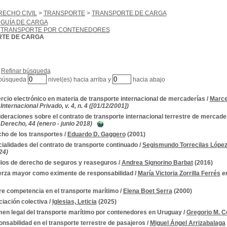
RECHO CIVIL
>
TRANSPORTE
>
TRANSPORTE DE CARGA
GUÍA DE CARGA
TRANSPORTE POR CONTENEDORES
TE DE CARGA
Refinar búsqueda
 búsqueda
nivel(es) hacia arriba y
hacia abajo
cio electrónico en materia de transporte internacional de mercaderías
/
Marce
nternacional Privado, v. 4, n. 4 ([01/12/2001])
deraciones sobre el contrato de transporte internacional terrestre de mercade
Derecho, 44 (enero - junio 2018)
ho de los transportes
/
Eduardo D. Gaggero
(2001)
ialidades del contrato de transporte continuado
/
Segismundo Torrecilas Lópe
24)
ios de derecho de seguros y reaseguros
/
Andrea Signorino Barbat
(2016)
erza mayor como eximente de responsabilidad
/
María Victoria Zorrilla Ferrés
e
bre competencia en el transporte marítimo
/
Elena Boet Serra
(2000)
iación colectiva
/
Iglesias, Leticia
(2025)
en legal del transporte marítimo por contenedores en Uruguay
/
Gregorio M. C
nsabilidad en el transporte terrestre de pasajeros
/
Miguel Ángel Arrizabalaga