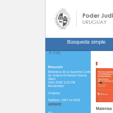
Búsqueda simple
A-
A
A+
Dirección
Biblioteca de la Suprema Corte
de Justicia Dr.Nelson García
Otero
SAN JOSE 1132 PB
Montevideo
Uruguay
Teléfono: 1907 int 4029
contacto
Materias
scj-