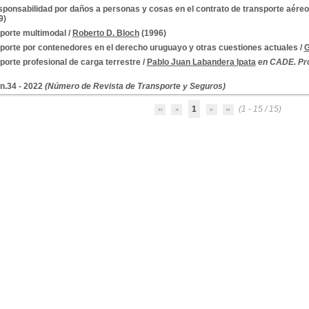
sponsabilidad por daños a personas y cosas en el contrato de transporte aéreo 
9)
porte multimodal
/
Roberto D. Bloch
(1996)
porte por contenedores en el derecho uruguayo y otras cuestiones actuales
/
G
porte profesional de carga terrestre
/
Pablo Juan Labandera Ipata
en CADE. Pro
 n.34 - 2022
(Número de Revista de Transporte y Seguros)
1
(1 - 15 / 15)