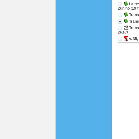
La re
Zunino
(197
Trans
Trans
Trans
2018)
v. 35,