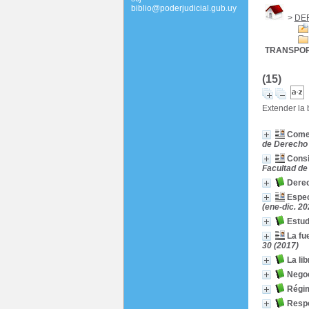
biblio@poderjudicial.gub.uy
>
DE
TRANSPOR
(15)
Extender la
Comer
de Derecho I
Consi
Facultad de 
Derec
Espec
(ene-dic. 20
Estud
La fu
30 (2017)
La li
Negoc
Régim
Respo