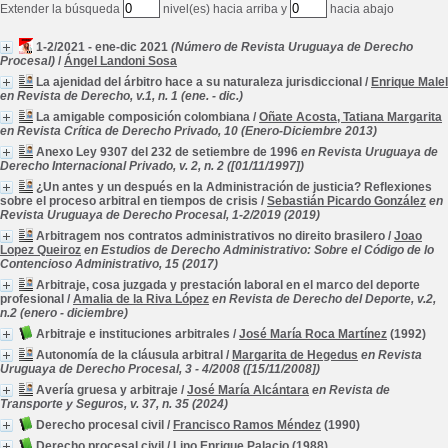
Extender la búsqueda
nivel(es) hacia arriba y
hacia abajo
1-2/2021 - ene-dic 2021
(Número de Revista Uruguaya de Derecho
Procesal)
/
Ángel Landoni Sosa
La ajenidad del árbitro hace a su naturaleza jurisdiccional
/
Enrique Malel
en Revista de Derecho, v.1, n. 1 (ene. - dic.)
La amigable composición colombiana
/
Oñate Acosta, Tatiana Margarita
en Revista Crítica de Derecho Privado, 10 (Enero-Diciembre 2013)
Anexo Ley 9307 del 232 de setiembre de 1996
en Revista Uruguaya de
Derecho Internacional Privado, v. 2, n. 2 ([01/11/1997])
¿Un antes y un después en la Administración de justicia? Reflexiones
sobre el proceso arbitral en tiempos de crisis
/
Sebastián Picardo González
en
Revista Uruguaya de Derecho Procesal, 1-2/2019 (2019)
Arbitragem nos contratos administrativos no direito brasilero
/
Joao
Lopez Queiroz
en Estudios de Derecho Administrativo: Sobre el Código de lo
Contencioso Administrativo, 15 (2017)
Arbitraje, cosa juzgada y prestación laboral en el marco del deporte
profesional
/
Amalia de la Riva López
en Revista de Derecho del Deporte, v.2,
n.2 (enero - diciembre)
Arbitraje e instituciones arbitrales
/
José María Roca Martínez
(1992)
Autonomía de la cláusula arbitral
/
Margarita de Hegedus
en Revista
Uruguaya de Derecho Procesal, 3 - 4/2008 ([15/11/2008])
Avería gruesa y arbitraje
/
José María Alcántara
en Revista de
Transporte y Seguros, v. 37, n. 35 (2024)
Derecho procesal civil
/
Francisco Ramos Méndez
(1990)
Derecho procesal civil
/
Lino Enrique Palacio
(1988)