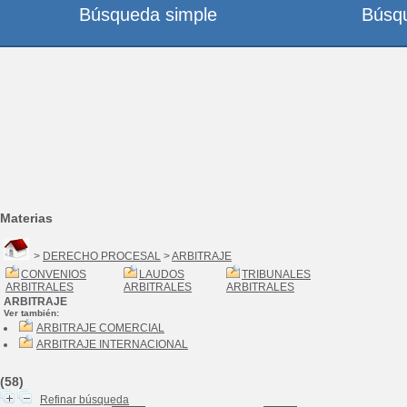
Búsqueda simple
Búsq
Materias
>
DERECHO PROCESAL
>
ARBITRAJE
CONVENIOS
LAUDOS
TRIBUNALES
ARBITRALES
ARBITRALES
ARBITRALES
ARBITRAJE
Ver también:
ARBITRAJE COMERCIAL
ARBITRAJE INTERNACIONAL
(58)
Refinar búsqueda