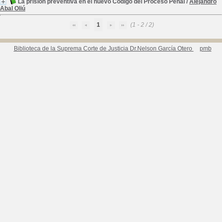
La prisión preventiva en el nuevo Código del Proceso Penal
/
Alejandro
Abal Oliú
1
(1 - 2 / 2)
Biblioteca de la Suprema Corte de Justicia Dr.Nelson García Otero
pmb