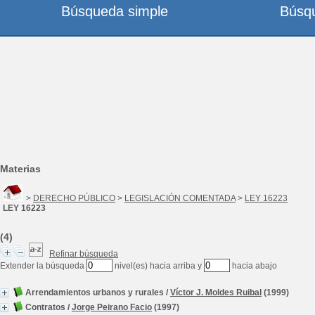
Búsqueda simple
Búsq
Materias
>
DERECHO PÚBLICO
>
LEGISLACIÓN COMENTADA
>
LEY 16223
LEY 16223
(4)
Refinar búsqueda
Extender la búsqueda
nivel(es) hacia arriba y
hacia abajo
Arrendamientos urbanos y rurales
/
Víctor J. Moldes Ruibal
(1999)
Contratos
/
Jorge Peirano Facio
(1997)