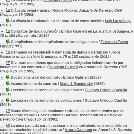
La clausula penal
/
Santiago Carnelli
en Anuario de Derecho Civil
Uruguayo, 30 (1999)
Cláusula penal y usura
/
Roque Molla
en Anuario de Derecho Civil
Uruguayo, 39 (2008)
La cláusula resolutoria en el contrato de construcción
/
Luis Larrañaga
(2018)
Contratos de larga duración
/
Enrico Gabrielli
en La Justicia Uruguaya, v.
79 n. 156 (Marzo - abril 2018)
Cumplimiento e incumplimiento de las obligaciones
/
Fernando Fueyo
Laneri
(1991)
Demanda de resolución y demanda de daños y perjuicios
/
Jorge
Gamarra
en La Justicia Uruguaya, v. 76 n. 152 suplemento (2015)
Diversas cuestiones que suscitan la obligación indemnizatoria por
incumplimiento contractual
/
Santiago Carnelli
en Anuario de Derecho Civil
Uruguayo, 26 (1995)
Doctrina general del contrato
/
Enrico Gabrielli
(2009)
Incumplimiento de contrato
/
Mario J. Bendersky
(1963)
Lecciones de derecho de las obligaciones
/
Gustavo Ordoqui Castilla
(2001)
Lecciones de derecho de las obligaciones
/
Gustavo Ordoqui Castilla
(2001)
Mutuo disenso y el denominado retiro de los derecho reales que se
hubiesen transferido
/
Carlos Rubens Bordoli Etchamendi
en Anuario de
Derecho Civil Uruguayo, 32 (2001)
La pena pactada para sancionar el incumplimiento es irreductible en
caso de resolución total del contrato
/
Arturo Caumont
en Anuario de Derecho