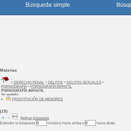
Búsqueda simple
Búsq
Materias
>
DERECHO PENAL
>
DELITOS
>
DELITOS SEXUALES
>
PORNOGRAFÍA
>
PORNOGRAFÍA INFANTIL
PORNOGRAFÍA INFANTIL
Ver también:
PROSTITUCIÓN DE MENORES
(15)
Refinar búsqueda
Extender la búsqueda
nivel(es) hacia arriba y
hacia abajo