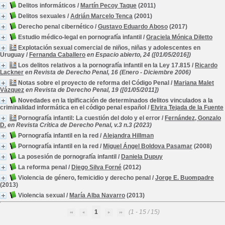
Delitos informáticos
/
Martín Pecoy Taque
(2011)
Delitos sexuales
/
Adrián Marcelo Tenca
(2001)
Derecho penal cibernético
/
Gustavo Eduardo Aboso
(2017)
Estudio médico-legal en pornografía infantil
/
Graciela Mónica Diletto
Explotación sexual comercial de niños, niñas y adolescentes en
Uruguay
/
Fernanda Caballero
en Espacio abierto, 24 ([01/05/2016])
Los delitos relativos a la pornografía infantil en la Ley 17.815
/
Ricardo
Lackner
en Revista de Derecho Penal, 16 (Enero - Diciembre 2006)
Notas sobre el proyecto de reforma del Código Penal
/
Mariana Malet
Vázquez
en Revista de Derecho Penal, 19 ([01/05/2011])
Novedades en la tipificación de determinados delitos vinculados a la
criminalidad informática en el código penal español
/
Elvira Tejada de la Fuente
Pornografía infantil: La cuestión del dolo y el error
/
Fernández, Gonzalo
D.
en Revista Crítica de Derecho Penal, v.3 n.3 (2023)
Pornografía infantil en la red
/
Alejandra Hillman
Pornografía infantil en la red
/
Miguel Ángel Boldova Pasamar
(2008)
La posesión de pornografía infantil
/
Daniela Dupuy
La reforma penal
/
Diego Silva Forné
(2012)
Violencia de género, femicidio y derecho penal
/
Jorge E. Buompadre
(2013)
Violencia sexual
/
María Alba Navarro
(2013)
1
(1 - 15 / 15)