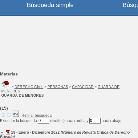
Búsqueda simple
Búsq
Materias
>
DERECHO CIVIL
>
PERSONAS
>
CAPACIDAD
>
GUARDA DE
MENORES
GUARDA DE MENORES
(15)
Refinar búsqueda
Extender la búsqueda
nivel(es) hacia arriba y
hacia abajo
19 - Enero - Diciembre 2022
(Número de Revista Crítica de Derecho
Privado)