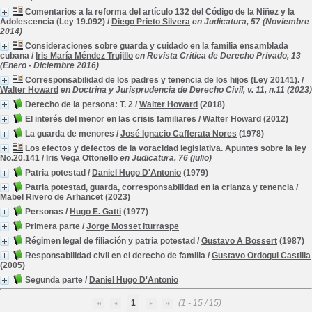
Comentarios a la reforma del artículo 132 del Código de la Niñez y la
Adolescencia (Ley 19.092)
/
Diego Prieto Silvera
en Judicatura, 57 (Noviembre
2014)
Consideraciones sobre guarda y cuidado en la familia ensamblada
cubana
/
Iris María Méndez Trujillo
en Revista Crítica de Derecho Privado, 13
(Enero - Diciembre 2016)
Corresponsabilidad de los padres y tenencia de los hijos (Ley 20141).
/
Walter Howard
en Doctrina y Jurisprudencia de Derecho Civil, v. 11, n.11 (2023)
Derecho de la persona: T. 2
/
Walter Howard
(2018)
El interés del menor en las crisis familiares
/
Walter Howard
(2012)
La guarda de menores
/
José Ignacio Cafferata Nores
(1978)
Los efectos y defectos de la voracidad legislativa. Apuntes sobre la ley
No.20.141
/
Iris Vega Ottonello
en Judicatura, 76 (julio)
Patria potestad
/
Daniel Hugo D'Antonio
(1979)
Patria potestad, guarda, corresponsabilidad en la crianza y tenencia
/
Mabel Rivero de Arhancet
(2023)
Personas
/
Hugo E. Gatti
(1977)
Primera parte
/
Jorge Mosset Iturraspe
Régimen legal de filiación y patria potestad
/
Gustavo A Bossert
(1987)
Responsabilidad civil en el derecho de familia
/
Gustavo Ordoqui Castilla
(2005)
Segunda parte
/
Daniel Hugo D'Antonio
1
(1 - 15 / 15)