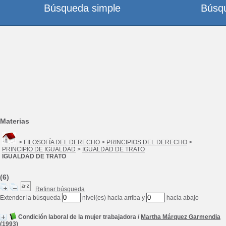
Búsqueda simple
Búsq
Materias
>
FILOSOFÍA DEL DERECHO
>
PRINCIPIOS DEL DERECHO
>
PRINCIPIO DE IGUALDAD
>
IGUALDAD DE TRATO
IGUALDAD DE TRATO
(6)
Refinar búsqueda
Extender la búsqueda
nivel(es) hacia arriba y
hacia abajo
Condición laboral de la mujer trabajadora
/
Martha Márquez Garmendia
(1993)