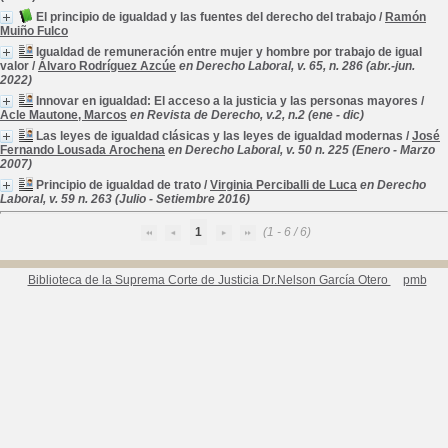
El principio de igualdad y las fuentes del derecho del trabajo
/
Ramón
Muiño Fulco
Igualdad de remuneración entre mujer y hombre por trabajo de igual
valor
/
Álvaro Rodríguez Azcúe
en Derecho Laboral, v. 65, n. 286 (abr.-jun.
2022)
Innovar en igualdad: El acceso a la justicia y las personas mayores
/
Acle Mautone, Marcos
en Revista de Derecho, v.2, n.2 (ene - dic)
Las leyes de igualdad clásicas y las leyes de igualdad modernas
/
José
Fernando Lousada Arochena
en Derecho Laboral, v. 50 n. 225 (Enero - Marzo
2007)
Principio de igualdad de trato
/
Virginia Perciballi de Luca
en Derecho
Laboral, v. 59 n. 263 (Julio - Setiembre 2016)
1
(1 - 6 / 6)
Biblioteca de la Suprema Corte de Justicia Dr.Nelson García Otero
pmb