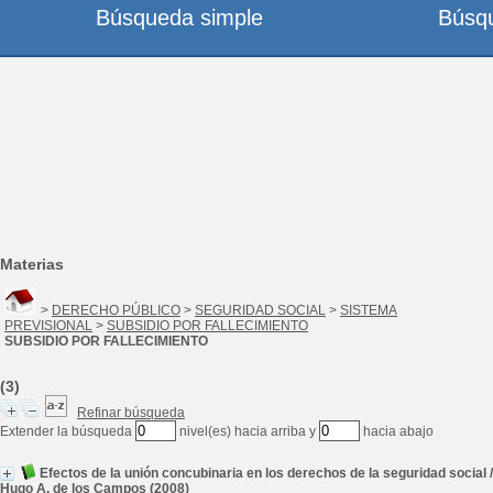
Búsqueda simple
Búsq
Materias
>
DERECHO PÚBLICO
>
SEGURIDAD SOCIAL
>
SISTEMA
PREVISIONAL
>
SUBSIDIO POR FALLECIMIENTO
SUBSIDIO POR FALLECIMIENTO
(3)
Refinar búsqueda
Extender la búsqueda
nivel(es) hacia arriba y
hacia abajo
Efectos de la unión concubinaria en los derechos de la seguridad social
/
Hugo A. de los Campos
(2008)