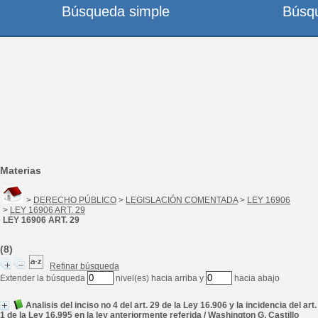
Búsqueda simple
Búsq
Materias
>
DERECHO PÚBLICO
>
LEGISLACIÓN COMENTADA
>
LEY 16906
>
LEY 16906 ART. 29
LEY 16906 ART. 29
(8)
Refinar búsqueda
Extender la búsqueda
nivel(es) hacia arriba y
hacia abajo
Analisis del inciso no 4 del art. 29 de la Ley 16.906 y la incidencia del art.
1 de la Ley 16.995 en la ley anteriormente referida
/
Washington G. Castillo