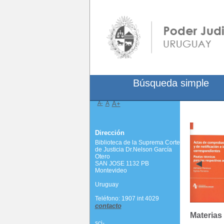
Búsqueda simple
A-
A
A+
Dirección
Biblioteca de la Suprema Corte
de Justicia Dr.Nelson García
Otero
SAN JOSE 1132 PB
Montevideo
Uruguay
Teléfono: 1907 int 4029
contacto
Materias
scj-