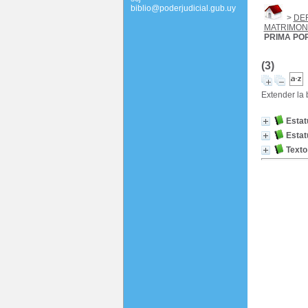
biblio@poderjudicial.gub.uy
>
DE
MATRIMON
PRIMA PO
(3)
Extender la
Estat
Estat
Texto