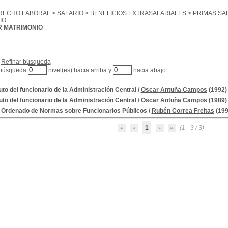
RECHO LABORAL
>
SALARIO
>
BENEFICIOS EXTRASALARIALES
>
PRIMAS SA
IO
R MATRIMONIO
Refinar búsqueda
 búsqueda
nivel(es) hacia arriba y
hacia abajo
uto del funcionario de la Administración Central
/
Oscar Antuña Campos
(1992)
uto del funcionario de la Administración Central
/
Oscar Antuña Campos
(1989)
 Ordenado de Normas sobre Funcionarios Públicos
/
Rubén Correa Freitas
(199
1
(1 - 3 / 3)