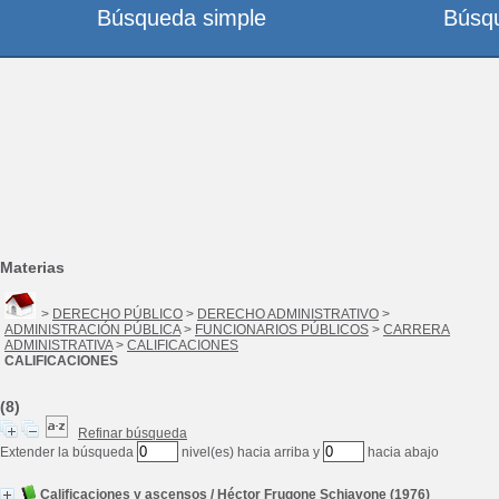
Búsqueda simple
Búsq
Materias
>
DERECHO PÚBLICO
>
DERECHO ADMINISTRATIVO
>
ADMINISTRACIÓN PÚBLICA
>
FUNCIONARIOS PÚBLICOS
>
CARRERA
ADMINISTRATIVA
>
CALIFICACIONES
CALIFICACIONES
(8)
Refinar búsqueda
Extender la búsqueda
nivel(es) hacia arriba y
hacia abajo
Calificaciones y ascensos
/
Héctor Frugone Schiavone
(1976)