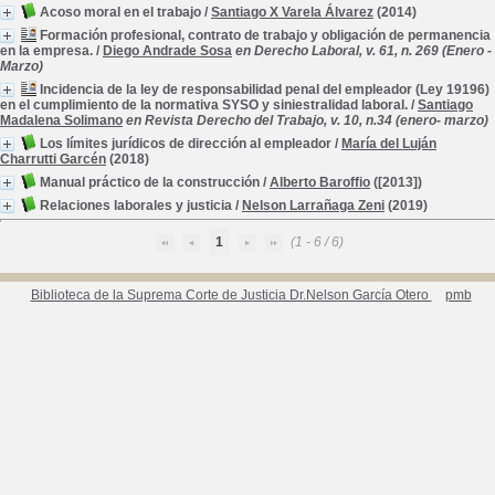
Acoso moral en el trabajo
/
Santiago X Varela Álvarez
(2014)
Formación profesional, contrato de trabajo y obligación de permanencia
en la empresa.
/
Diego Andrade Sosa
en Derecho Laboral, v. 61, n. 269 (Enero -
Marzo)
Incidencia de la ley de responsabilidad penal del empleador (Ley 19196)
en el cumplimiento de la normativa SYSO y siniestralidad laboral.
/
Santiago
Madalena Solimano
en Revista Derecho del Trabajo, v. 10, n.34 (enero- marzo)
Los límites jurídicos de dirección al empleador
/
María del Luján
Charrutti Garcén
(2018)
Manual práctico de la construcción
/
Alberto Baroffio
([2013])
Relaciones laborales y justicia
/
Nelson Larrañaga Zeni
(2019)
1
(1 - 6 / 6)
Biblioteca de la Suprema Corte de Justicia Dr.Nelson García Otero
pmb