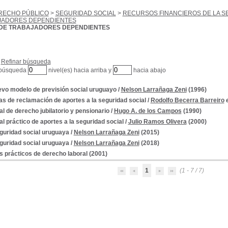
RECHO PÚBLICO
>
SEGURIDAD SOCIAL
>
RECURSOS FINANCIEROS DE LA S
JADORES DEPENDIENTES
DE TRABAJADORES DEPENDIENTES
Refinar búsqueda
 búsqueda
nivel(es) hacia arriba y
hacia abajo
evo modelo de previsión social uruguayo
/
Nelson Larrañaga Zeni
(1996)
s de reclamación de aportes a la seguridad social
/
Rodolfo Becerra Barreiro
l de derecho jubilatorio y pensionario
/
Hugo A. de los Campos
(1990)
l práctico de aportes a la seguridad social
/
Julio Ramos Olivera
(2000)
guridad social uruguaya
/
Nelson Larrañaga Zeni
(2015)
guridad social uruguaya
/
Nelson Larrañaga Zeni
(2018)
 prácticos de derecho laboral
(2001)
1
(1 - 7 / 7)