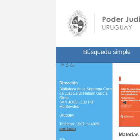
Búsqueda simple
A-
A
A+
Dirección
Biblioteca de la Suprema Corte
de Justicia Dr.Nelson García
Otero
SAN JOSE 1132 PB
Montevideo
Uruguay
Teléfono: 1907 int 4029
contacto
Materias
scj-