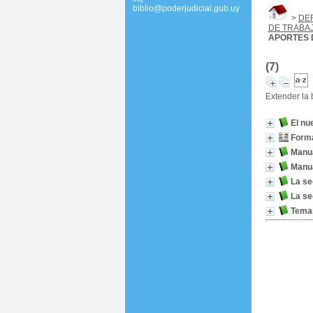
biblio@poderjudicial.gub.uy
>
DE
DE TRABA
APORTES 
(7)
Extender la
El nu
Forma
Manua
Manua
La se
La se
Temas