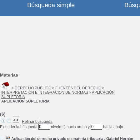
Búsqueda simple
Búsq
Materias
>
DERECHO PÚBLICO
>
FUENTES DEL DERECHO
>
INTERPRETACIÓN E INTEGRACIÓN DE NORMAS
>
APLICACIÓN
SUPLETORIA
APLICACIÓN SUPLETORIA
(6)
Refinar búsqueda
Extender la búsqueda
nivel(es) hacia arriba y
hacia abajo
Aplicación del derecho privado en materia tributaria
/
Gabriel Hernán