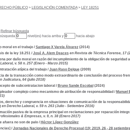
RECHO PÚBLICO
>
LEGISLACIÓN COMENTADA
>
LEY 18251
Refinar búsqueda
 búsqueda
nivel(es) hacia arriba y
hacia abajo
 moral en el trabajo
/
Santiago X Varela Álvarez
(2014)
sis de la ley 18.251
/
José A. Alem Deaces
en Revista de Técnica Forense, 17 (
na por daño moral en razón del incumplimiento de la obligación de seguridad 
aboral, v. 58 n. 257 (Enero - Marzo 2015)
ntratación atípica del trabajo
/
Juan Raso Delgue
(2009)
cia de la transacción como modo extraordinario de conclusión del proceso frente
n Judicatura, 64 (julio 2018)
ncepto de subcontratacion laboral
/
Bruno Sande Escobal
(2024)
pleador complejo como mecanismo de atribución de responsabilidad
/
Manuel 
23)
s, derecho y congruencia en situaciones de comunicación de la responsabilida
t
en Derecho Laboral, v. 59 n. 263 (Julio - Setiembre 2016)
imación pasiva de la empresa principal en reclamaciones por reparación integr
ofesionales & Empresas, v. 9, n. 38 (Enero 2017)
e afuera no son de palo
/
Héctor López González
ncias]
/
Jornadas Nacionales de Derecho Procesal (19; 2019, 26 - 28 setiembr