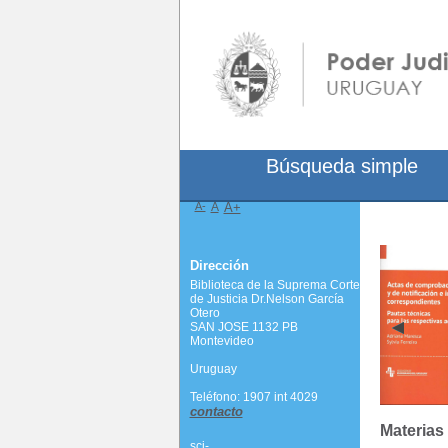
Búsqueda simple
A-
A
A+
Dirección
Biblioteca de la Suprema Corte
de Justicia Dr.Nelson García
Otero
SAN JOSE 1132 PB
Montevideo
Uruguay
Teléfono: 1907 int 4029
contacto
Materias
scj-