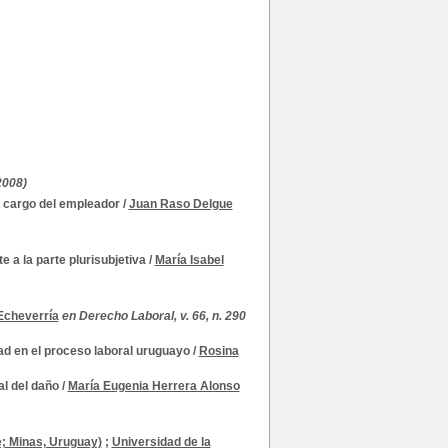
2008)
a cargo del empleador
/
Juan Raso Delgue
 a la parte plurisubjetiva
/
María Isabel
Echeverría
en Derecho Laboral, v. 66, n. 290
d en el proceso laboral uruguayo
/
Rosina
al del daño
/
María Eugenia Herrera Alonso
e; Minas, Uruguay)
;
Universidad de la