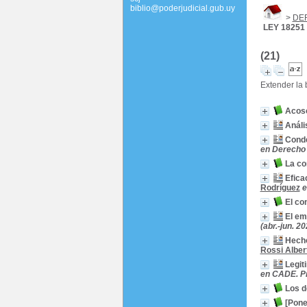
biblio@poderjudicial.gub.uy
>
DE
LEY 18251
(21)
Extender la
Acoso
Análi
Conde
en Derecho L
La co
Efica
Rodríguez
e
El co
El em
(abr.-jun. 20
Hecho
Rossi Alber
Legit
en CADE. Pr
Los d
[Pone