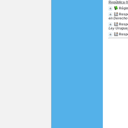
República (
Régim
Respo
en Derecho L
Respo
Ley Uruguay,
Respo