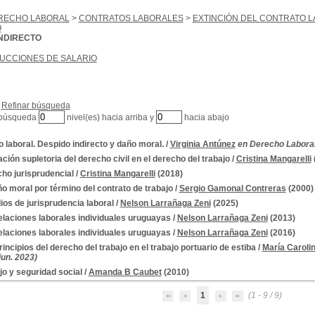
RECHO LABORAL
>
CONTRATOS LABORALES
>
EXTINCIÓN DEL CONTRATO 
O
INDIRECTO
UCCIONES DE SALARIO
Refinar búsqueda
 búsqueda
nivel(es) hacia arriba y
hacia abajo
 laboral. Despido indirecto y daño moral.
/
Virginia Antúnez
en Derecho Laboral, 
ación supletoria del derecho civil en el derecho del trabajo
/
Cristina Mangarelli
ho jurisprudencial
/
Cristina Mangarelli
(2018)
ño moral por término del contrato de trabajo
/
Sergio Gamonal Contreras
(2000)
ios de jurisprudencia laboral
/
Nelson Larrañaga Zeni
(2025)
elaciones laborales individuales uruguayas
/
Nelson Larrañaga Zeni
(2013)
elaciones laborales individuales uruguayas
/
Nelson Larrañaga Zeni
(2016)
rincipios del derecho del trabajo en el trabajo portuario de estiba
/
María Caroli
jun. 2023)
jo y seguridad social
/
Amanda B Caubet
(2010)
1
(1 - 9 / 9)