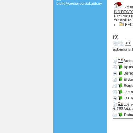
biblio@poderjudicial.gub.uy
>
DE
INDIRECT
DESPIDO 
Ver también:
RED
(9)
Extender la
Acoso
Aplic
Derec
El da
Estud
Las r
Las r
Los p
n. 290 (abr.-
Traba