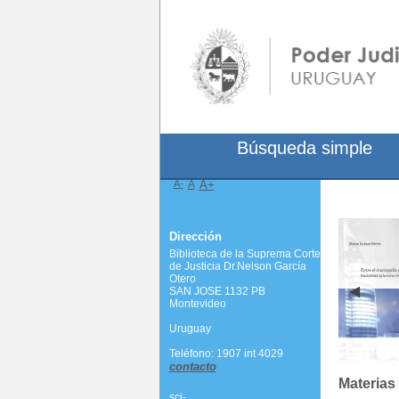
Búsqueda simple
A-
A
A+
Dirección
Biblioteca de la Suprema Corte
de Justicia Dr.Nelson García
Otero
SAN JOSE 1132 PB
Montevideo
Uruguay
Teléfono: 1907 int 4029
contacto
Materias
scj-